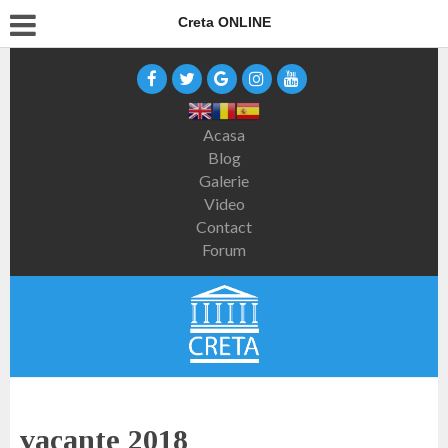
Creta ONLINE
Acasa
Blog
Galerie
Video
Contact
Forum
vacante 2018