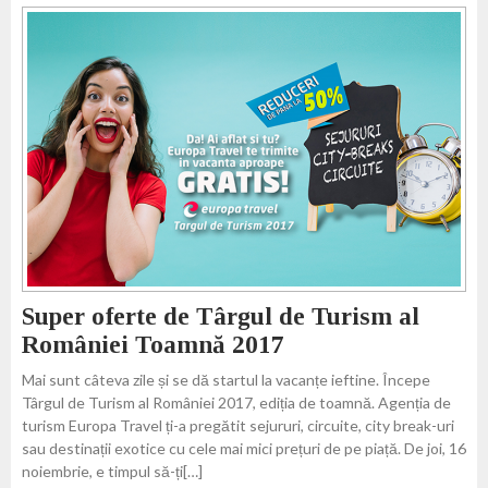
Super oferte de Târgul de Turism al
României Toamnă 2017
Mai sunt câteva zile și se dă startul la vacanțe ieftine. Începe
Târgul de Turism al României 2017, ediția de toamnă. Agenția de
turism Europa Travel ți-a pregătit sejururi, circuite, city break-uri
sau destinații exotice cu cele mai mici prețuri de pe piață. De joi, 16
noiembrie, e timpul să-ți[…]