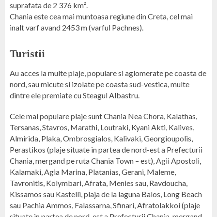
suprafata de 2 376 km².
Chania este cea mai muntoasa regiune din Creta, cel mai
inalt varf avand 2453 m (varful Pachnes).
Turistii
Au acces la multe plaje, populare si aglomerate pe coasta de
nord, sau micute si izolate pe coasta sud-vestica, multe
dintre ele premiate cu Steagul Albastru.
Cele mai populare plaje sunt Chania Nea Chora, Kalathas,
Tersanas, Stavros, Marathi, Loutraki, Kyani Akti, Kalives,
Almirida, Plaka, Ombrosgialos, Kalivaki, Georgioupolis,
Perastikos (plaje situate in partea de nord-est a Prefecturii
Chania, mergand pe ruta Chania Town – est), Agii Apostoli,
Kalamaki, Agia Marina, Platanias, Gerani, Maleme,
Tavronitis, Kolymbari, Afrata, Menies sau, Ravdoucha,
Kissamos sau Kastelli, plaja de la laguna Balos, Long Beach
sau Pachia Ammos, Falassarna, Sfinari, Afratolakkoi (plaje
situate in partea de nord-est a Prefecturii Chania, mergand