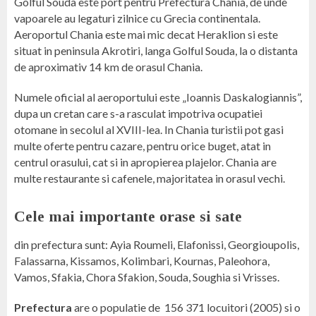
Golful Souda este port pentru Prefectura Chania, de unde
vapoarele au legaturi zilnice cu Grecia continentala.
Aeroportul Chania este mai mic decat Heraklion si este
situat in peninsula Akrotiri, langa Golful Souda, la o distanta
de aproximativ 14 km de orasul Chania.
Numele oficial al aeroportului este „Ioannis Daskalogiannis”,
dupa un cretan care s-a rasculat impotriva ocupatiei
otomane in secolul al XVIII-lea. In Chania turistii pot gasi
multe oferte pentru cazare, pentru orice buget, atat in
centrul orasului, cat si in apropierea plajelor. Chania are
multe restaurante si cafenele, majoritatea in orasul vechi.
Cele mai importante orase si sate
din prefectura sunt: Ayia Roumeli, Elafonissi, Georgioupolis,
Falassarna, Kissamos, Kolimbari, Kournas, Paleohora,
Vamos, Sfakia, Chora Sfakion, Souda, Soughia si Vrisses.
Prefectura
are o populatie de 156 371 locuitori (2005) si o