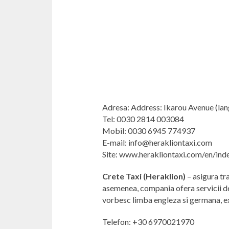
Adresa: Address: Ikarou Avenue (la
Tel: 0030 2814 003084
Mobil: 0030 6945 774937
E-mail: info@herakliontaxi.com
Site: www.herakliontaxi.com/en/ind
Crete Taxi (Heraklion)
– asigura tr
asemenea, compania ofera servicii de
vorbesc limba engleza si germana, exi
Telefon: +30 6970021970