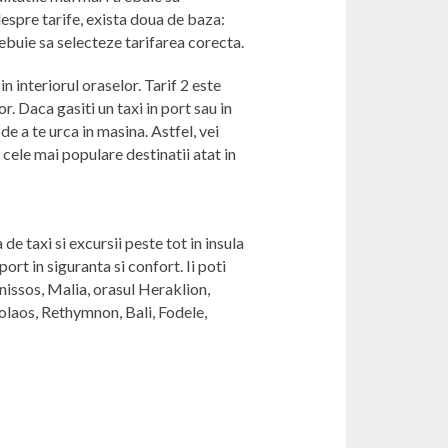
espre tarife, exista doua de baza:
trebuie sa selecteze tarifarea corecta.
n interiorul oraselor. Tarif 2 este
r. Daca gasiti un taxi in port sau in
de a te urca in masina. Astfel, vei
 cele mai populare destinatii atat in
e taxi si excursii peste tot in insula
rt in siguranta si confort. Ii poti
onissos, Malia, orasul Heraklion,
olaos, Rethymnon, Bali, Fodele,