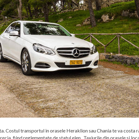
eta. Costul transportul in orasele Heraklion sau Chania te va costa r
Grecia, fiind reglementate de statul elen . Taxiurile din orasele si loc