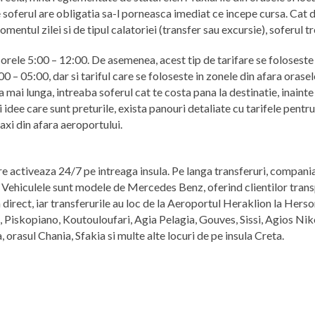
 soferul are obligatia sa-l porneasca imediat ce incepe cursa. Cat d
momentul zilei si de tipul calatoriei (transfer sau excursie), soferul 
e orele 5:00 – 12:00. De asemenea, acest tip de tarifare se foloseste i
0 – 05:00, dar si tariful care se foloseste in zonele din afara oraselo
 mai lunga, intreaba soferul cat te costa pana la destinatie, inainte 
 idee care sunt preturile, exista panouri detaliate cu tarifele pentru
taxi din afara aeroportului.
 activeaza 24/7 pe intreaga insula. Pe langa transferuri, compania d
. Vehiculele sunt modele de Mercedes Benz, oferind clientilor transpo
 direct, iar transferurile au loc de la Aeroportul Heraklion la Hers
, Piskopiano, Koutouloufari, Agia Pelagia, Gouves, Sissi, Agios Nik
orasul Chania, Sfakia si multe alte locuri de pe insula Creta.