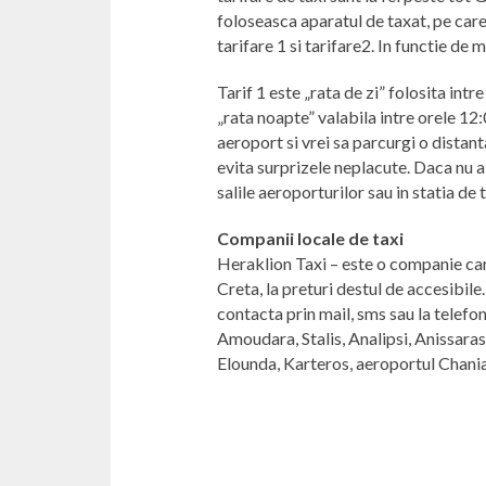
foloseasca aparatul de taxat, pe care
tarifare 1 si tarifare2. In functie de 
Tarif 1 este „rata de zi” folosita intr
„rata noapte” valabila intre orele 12:0
aeroport si vrei sa parcurgi o distanta
evita surprizele neplacute. Daca nu ai
salile aeroporturilor sau in statia de 
Companii locale de taxi
Heraklion Taxi – este o companie care
Creta, la preturi destul de accesibile
contacta prin mail, sms sau la telefon
Amoudara, Stalis, Analipsi, Anissaras
Elounda, Karteros, aeroportul Chania, 