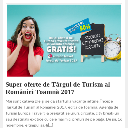
Super oferte de Târgul de Turism al
României Toamnă 2017
Mai sunt câteva zile și se dă startul la vacanțe ieftine. Începe
Târgul de Turism al României 2017, ediția de toamnă. Agenția de
turism Europa Travel ți-a pregătit sejururi, circuite, city break-uri
sau destinații exotice cu cele mai mici prețuri de pe piață. De joi, 16
noiembrie, e timpul să-ți[…]