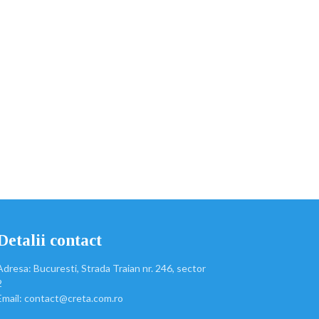
Detalii contact
Adresa: Bucuresti, Strada Traian nr. 246, sector
2
Email: contact@creta.com.ro