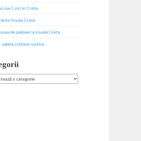
a Low Cost in Creta
ante Insula Creta
durea de palmieri a insulei Creta
 salata cretana rustica
egorii
ii