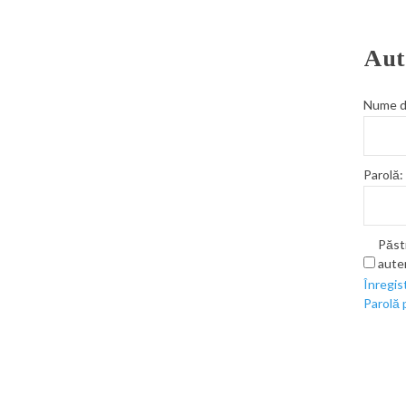
Aut
Nume de
Parolă:
Păst
aute
Înregis
Parolă 