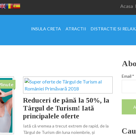
Acasa
INSULA CRETA
ATRACTII
DISTRACTIE SI RELA
Abo
Email
*
Minute
Reduceri de până la 50%, la
Târgul de Turism! Iată
principalele oferte
Iată că vremea a trecut extrem de rapid, de la
Caut
Târgul de Turism din luna noiembrie, și