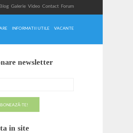
Blog
Galerie
Video
Contact
Forum
XARE
INFORMATII UTILE
VACANTE
nare newsletter
a in site