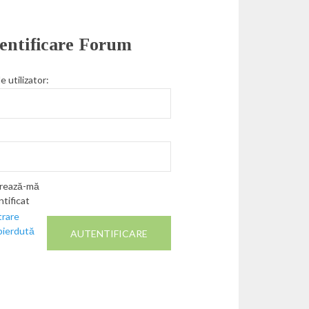
entificare Forum
 utilizator:
rează-mă
ntificat
trare
pierdută
AUTENTIFICARE