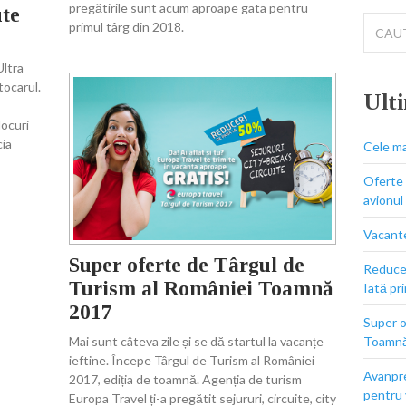
pregătirile sunt acum aproape gata pentru
te
Cautar
primul târg din 2018.
pentru:
Ultra
tocarul.
Ulti
locuri
ia
Cele ma
Oferte 
avionul
Vacante
Super oferte de Târgul de
Reducer
Turism al României Toamnă
Iată pr
2017
Super o
Toamn
Mai sunt câteva zile și se dă startul la vacanțe
ieftine. Începe Târgul de Turism al României
Avanpre
2017, ediția de toamnă. Agenția de turism
pentru
Europa Travel ți-a pregătit sejururi, circuite, city