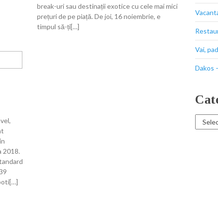
break-uri sau destinații exotice cu cele mai mici
Vacant
prețuri de pe piață. De joi, 16 noiembrie, e
timpul să-ți[…]
Restaur
Vai, pa
Dakos –
Cat
Categor
vel,
at
in
a 2018.
standard
339
poti[…]