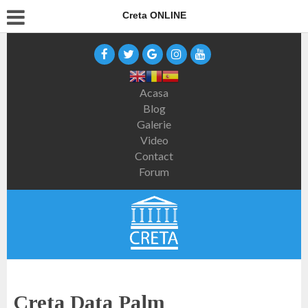
Creta ONLINE
Acasa
Blog
Galerie
Video
Contact
Forum
Creta Data Palm