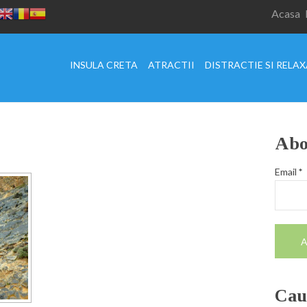
Acasa
INSULA CRETA
ATRACTII
DISTRACTIE SI RELA
Abo
Email
*
Caut