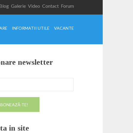
Blog
Galerie
Video
Contact
Forum
XARE
INFORMATII UTILE
VACANTE
nare newsletter
a in site