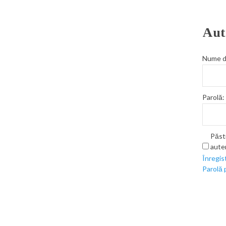
Aut
Nume de
Parolă:
Păst
aute
Înregis
Parolă 