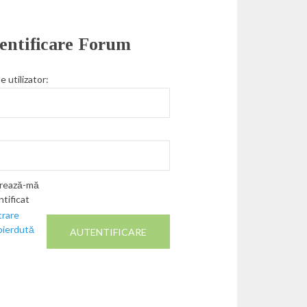
entificare Forum
 utilizator:
rează-mă
ntificat
trare
pierdută
AUTENTIFICARE