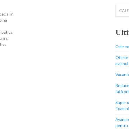
Cautar
pentru:
pecial in
bina
Ulti
lbatica
cum si
tive
Cele ma
Oferte 
avionul
Vacante
Reducer
Iată pr
Super o
Toamn
Avanpre
pentru