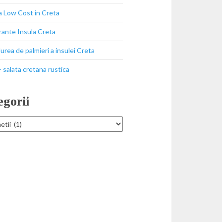
a Low Cost in Creta
ante Insula Creta
durea de palmieri a insulei Creta
 salata cretana rustica
egorii
ii