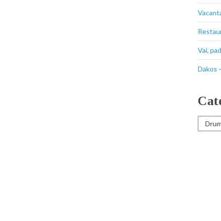
Vacant
Restaur
Vai, pa
Dakos –
Cat
Categor