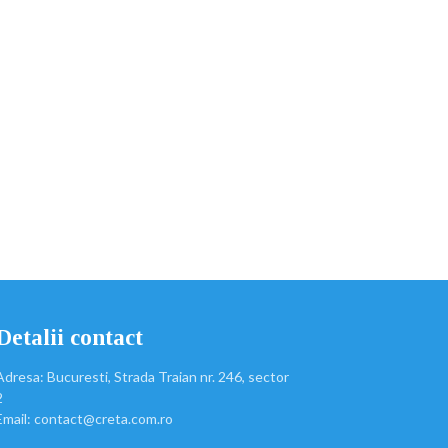
Detalii contact
Adresa: Bucuresti, Strada Traian nr. 246, sector
2
Email: contact@creta.com.ro